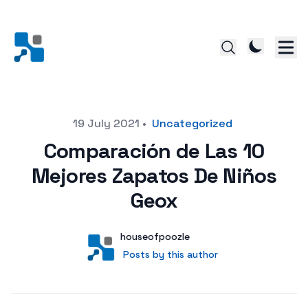
Posted on
19 July 2021
•
Uncategorized
Comparación de Las 10
Mejores Zapatos De Niños
Geox
Author
User
houseofpoozle
Posts by this author
Posts by this author