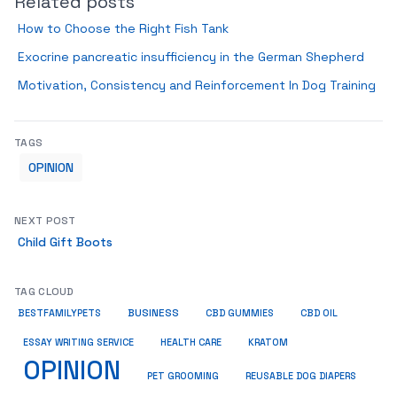
Related posts
How to Choose the Right Fish Tank
Exocrine pancreatic insufficiency in the German Shepherd
Motivation, Consistency and Reinforcement In Dog Training
TAGS
OPINION
NEXT POST
Child Gift Boots
TAG CLOUD
BUSINESS
BESTFAMILYPETS
CBD GUMMIES
CBD OIL
ESSAY WRITING SERVICE
HEALTH CARE
KRATOM
OPINION
PET GROOMING
REUSABLE DOG DIAPERS